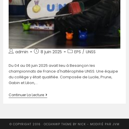
Auteur/autrice
Post
Post
admin
8 juin 2025
EPS
/
UNSS
de
published:
category:
la
Du 04 au 06 juin 2025 avait lieu à Besançon les
publication :
championnats de France d'haltérophilie UNSS. Une équipe
du collège y était qualifiée. Composée de Lucile, Prune,
Gabin et Léon,…
France
Continuer La Lecture
UNSS
2025
–
Haltérophilie
© COPYRIGHT 2016 · OCEANWP THEME BY NICK - MODIFIÉ PAR JVM