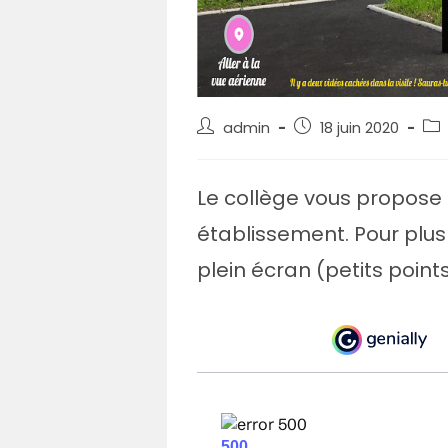
Auteur/autrice
Post
Pos
admin
18 juin 2020
de
published:
cat
la
publication :
Le collège vous propose u
établissement. Pour plu
plein écran (petits point